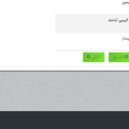
ليمين
اليمين أمامك
يسار
السابق
التالي