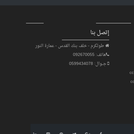
إتصل بنا
طولكرم - خلف بنك القدس - عمارة النور
هاتف: 092670055
جــوال: 0599434078