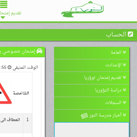
تقديم إمتحا
الحساب
إمتحان خصوصي رقم 
العامة
الإعدادت
الوقت المتبقي
:55
تقديم إمتحان توؤريا
دراسة التؤوريا
الشاخصة
السجلات
أخبار مدرسة النور
1
انعطاف الى ا