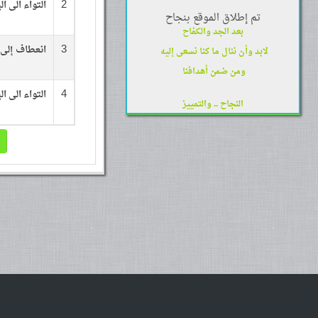
2
التواء الى ا
تم إطلاق الموقع بنجاح
بعد الجد والكفاح
3
انعطاف إلى 
لابد وأن ننال ما كنا نسعى إليه
ومن ضمن أهدافنا
4
التواء الى ال
النجاح .. والتمييز
تتقدم إدارة مدرسة النور لتعليم السياقة ممثلة
بكادرها التعليمي و إدارتها بأحر التهاني و
التبريكات وذلك لما وصلنا إليه من تقدم و
تمييز لذلك و من هذا المنطلق فقد قررت إدارة
المدرسة إطلاق موقع إلكتروني تعليمي يهدف
إلى تقديم العديد من الخدمات و المزايا
لطلابها الأعزاء مع خالص الأمنيات بالنجاح و
التوفيق للجميع