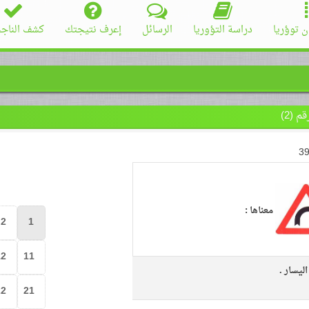
ن توؤريا
دراسة التؤوريا
الرسائل
إعرف نتيجتك
كشف الناج
(2)
39
معناها :
2
1
12
11
ليسار .
22
21