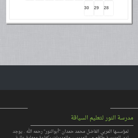
30
29
28
مدرسة النور لتعليم السياقة
لمؤسسها المربي الفاضل محمد حمدان "أبوالنور" رحمه الله . يوجد
لدى المدرسة طاقم من المدربين والمدربات بكفاءة ومهارة عالية