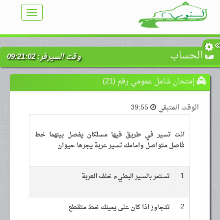
TOGGLE
VIGATION
الحساب
وقت السيرفر:
09:21:02
إمتحان شامل عمومي رقم (21)
الوقت المتبقي
39:55
انت تسير في طريق فيها مسلكان يفصل بينهما خط
فاصل متواصل وامامك تسير عربة يجرها حيوان
1
تستمر بالسير البطيء خلف العربة
2
تتجاوز اذا كان على يمينك خط متقطع