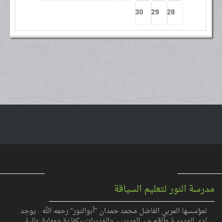
30
29
28
مدرسة النور لتعليم السياقة
لمؤسسها المربي الفاضل محمد حمدان "أبوالنور" رحمه الله . يوجد
لدى المدرسة طاقم من المدربين والمدربات بكفاءة ومهارة عالية