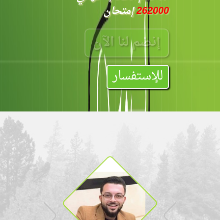
262000
إمتحان
إنضم لنا الآن
للإستفسار